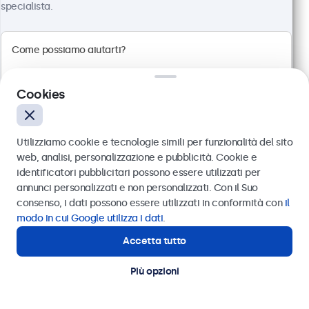
specialista.
Risoluzione 1920 x 1080 (Full HD)
Connessioni: HDMI, VGA, BNC, RCA
Montaggio: scrivania, parete, incasso
Dimensioni esterne: 560 x 337 x 41 mm
Cookies
€ 499,00
€ 608,78 IVA incl.
Utilizziamo cookie e tecnologie simili per funzionalità del sito
Visualizza
Aggiungi al carrello
web, analisi, personalizzazione e pubblicità. Cookie e
identificatori pubblicitari possono essere utilizzati per
Inviare
annunci personalizzati e non personalizzati. Con il Suo
consenso, i dati possono essere utilizzati in conformità con
il
Oppure chiamaci al
011 1962 1372
modo in cui Google utilizza i dati
.
Accetta tutto
Hai bisogno di aiuto?
Contatta i nostri esperti
Più opzioni