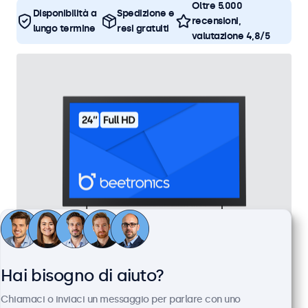
Oltre 5.000
Disponibilità a
Spedizione e
recensioni,
lungo termine
resi gratuiti
valutazione 4,8/5
Monitor 24 Pollici Metallo
Hai bisogno di aiuto?
Articolo:
24HD7M
Chiamaci o inviaci un messaggio per parlare con uno
100+ pezzi disponibili