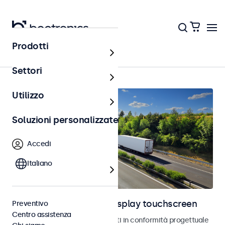
Prodotti
Home
Settori
Utilizzo
Soluzioni personalizzate
Accedi
Italiano
Monitor automotive e display touchscreen
Preventivo
Centro assistenza
Monitor e touchscreen sviluppati in conformità progettuale