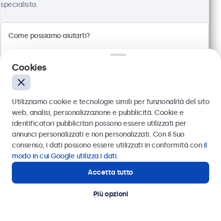
specialista.
100+ pezzi disponibili
Risoluzione 1920 x 1080 (Full HD)
Connessioni: HDMI, VGA, BNC, RCA
Montaggio: scrivania, parete, incasso
Cookies
Dimensioni esterne: 560 x 337 x 41 mm
€ 499,00
Utilizziamo cookie e tecnologie simili per funzionalità del sito
€ 608,78 IVA incl.
web, analisi, personalizzazione e pubblicità. Cookie e
Visualizza
Aggiungi al carrello
identificatori pubblicitari possono essere utilizzati per
Inviare
annunci personalizzati e non personalizzati. Con il Suo
consenso, i dati possono essere utilizzati in conformità con
il
Oppure chiamaci al
011 1962 1372
modo in cui Google utilizza i dati
.
Accetta tutto
Hai bisogno di aiuto?
Contatta i nostri esperti
Più opzioni