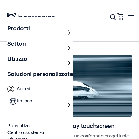
Prodotti
Home
Settori
Utilizzo
Soluzioni personalizzate
Accedi
Italiano
Monitor ferroviari e display touchscreen
Preventivo
Centro assistenza
Monitor e touchscreen sviluppati in conformità progettuale