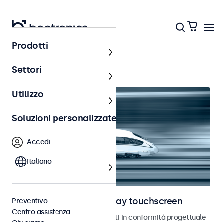
Prodotti
Home
Settori
Utilizzo
Soluzioni personalizzate
Accedi
Italiano
Monitor ferroviari e display touchscreen
Preventivo
Centro assistenza
Monitor e touchscreen sviluppati in conformità progettuale