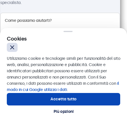
specialista.
100+ pezzi disponibili
Risoluzione 1920 x 1080 (Full HD)
Connessioni: HDMI, VGA, BNC, RCA
Montaggio: scrivania, parete, incasso
Cookies
Dimensioni esterne: 560 x 337 x 41 mm
€ 499,00
Utilizziamo cookie e tecnologie simili per funzionalità del sito
€ 608,78 IVA incl.
web, analisi, personalizzazione e pubblicità. Cookie e
Visualizza
Aggiungi al carrello
identificatori pubblicitari possono essere utilizzati per
Inviare
annunci personalizzati e non personalizzati. Con il Suo
consenso, i dati possono essere utilizzati in conformità con
il
Oppure chiamaci al
011 1962 1372
modo in cui Google utilizza i dati
.
Accetta tutto
Hai bisogno di aiuto?
Contatta i nostri esperti
Più opzioni