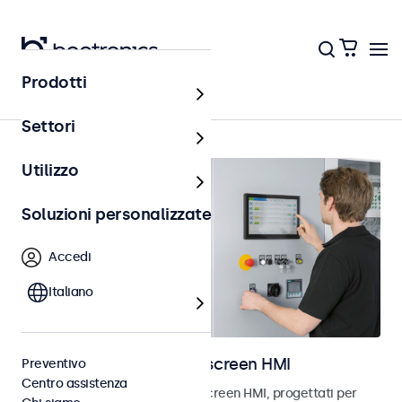
Prodotti
Home
Settori
Utilizzo
Soluzioni personalizzate
Accedi
Italiano
Monitor e display touchscreen HMI
Preventivo
Centro assistenza
Scopri i nostri monitor e touchscreen HMI, progettati per