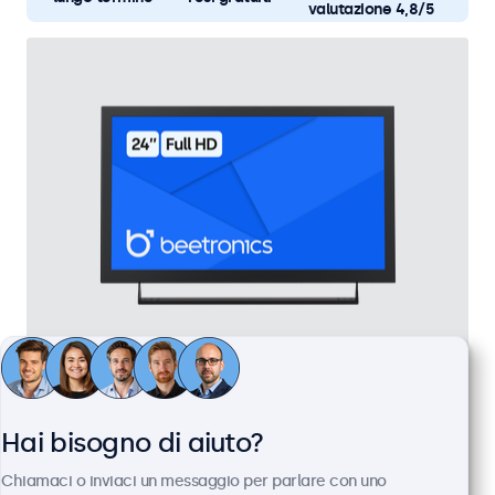
valutazione 4,8/5
Monitor 24 Pollici Metallo
Articolo:
24HD7M
Hai bisogno di aiuto?
100+ pezzi disponibili
Chiamaci o inviaci un messaggio per parlare con uno