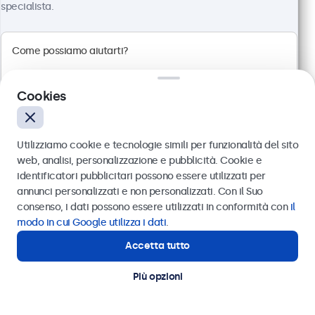
specialista.
Risoluzione 1920 x 1080 (Full HD)
Connessioni: HDMI, VGA, BNC, RCA
Montaggio: scrivania, parete, incasso
Dimensioni esterne: 560 x 337 x 41 mm
€ 499,00
Cookies
€ 608,78 IVA incl.
Visualizza
Aggiungi al carrello
Utilizziamo cookie e tecnologie simili per funzionalità del sito
web, analisi, personalizzazione e pubblicità. Cookie e
identificatori pubblicitari possono essere utilizzati per
Inviare
annunci personalizzati e non personalizzati. Con il Suo
consenso, i dati possono essere utilizzati in conformità con
il
Oppure chiamaci al
011 1962 1372
modo in cui Google utilizza i dati
.
Accetta tutto
Hai bisogno di aiuto?
Contatta i nostri esperti
Più opzioni