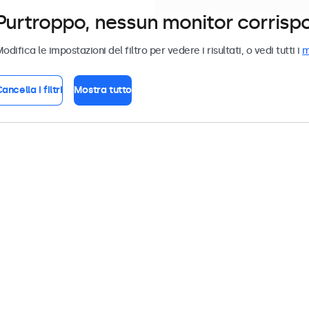
Purtroppo, nessun monitor corrispond
odifica le impostazioni del filtro per vedere i risultati, o vedi tutti i
m
ancella i filtri
Mostra tutto