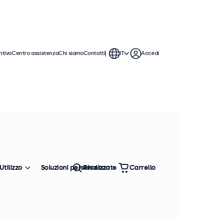
ntivo
Centro assistenza
Chi siamo
Contatti
IT
Accedi
 monitor RCA offrono ampie opzioni
tegrarsi perfettamente qualsiasi
Utilizzo
Soluzioni personalizzate
Ricerca
Carrello
Ordina
Più venduto