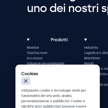
uno dei nostri s
Prodotti
Monitor
Industria
Touchscreen
Logistica e dis
Accessori
Marittimo
Soluzioni personalizzate
Retail
Ospitalità e ri
Cookies
Automobilistic
Ferrovia
AV e broadcas
Sanità
Utilizziamo cookie e tecnologie simili per
funzionalità del sito web, analisi,
personalizzazione e pubblicità. Cookie e
identificatori pubblicitari possono essere