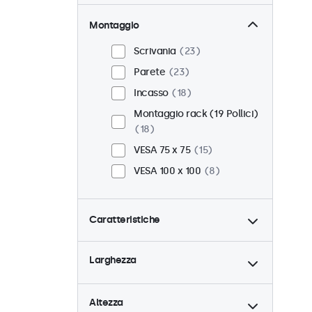
Montaggio
Scrivania
23
Parete
23
Incasso
18
Montaggio rack (19 Pollici)
18
VESA 75 x 75
15
VESA 100 x 100
8
Caratteristiche
4:3 / 5:4
6
Larghezza
9-36 Volt
23
Dimmerabile
23
Altezza
Lettore multimediale USB