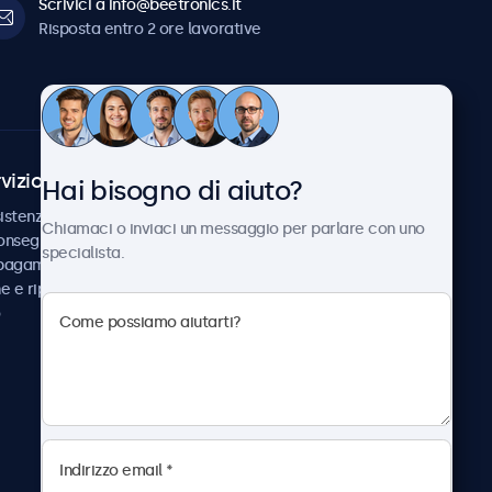
Scrivici a info@beetronics.it
Risposta entro 2 ore lavorative
vizio Clienti
Chi siamo
Hai bisogno di aiuto?
istenza
Collaborazioni
Chiamaci o inviaci un messaggio per parlare con uno
consegna
Notizie e aggiornamenti
specialista.
 pagamento
Informazioni su
ne e riparazione
Beetronics
Lavora con noi
Termini e condizioni
Informativa sulla Privacy