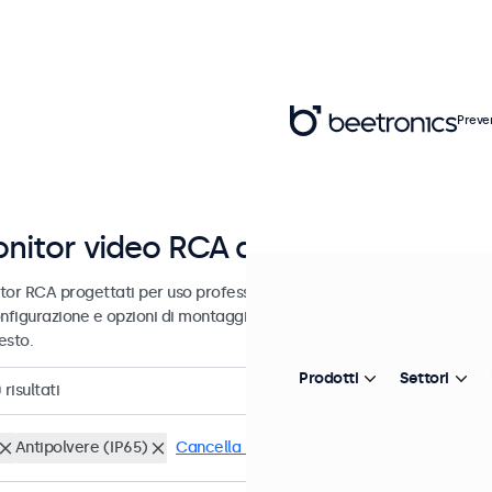
Preve
nitor video RCA da 7 a 32 pollici
tor RCA progettati per uso professionale e uso continuativo. Questi
nfigurazione e opzioni di montaggio versatili, consentendo loro di in
esto.
Prodotti
Settori
0
risultati
Antipolvere (IP65)
Cancella i filtri