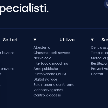
pecialisti.
Settori
Utilizzo
Ser
All'esterno
Centro ass
tribuzione
Chioschi e self-service
Tempi di 
Nel veicolo
Metodi di
Interfaccia macchina
Restituzio
storazione
Aree pubbliche
Preventivo
o
Punto vendita (POS)
Contatti
Digital Signage
t
Sale riunioni e conferenze
Videosorveglianza
Controllo accessi