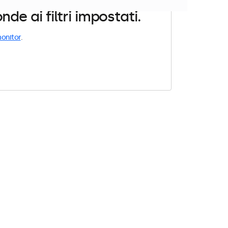
e ai filtri impostati.
onitor
.