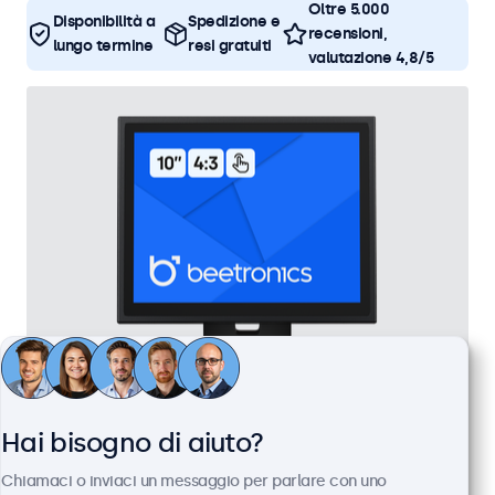
Oltre 5.000
Disponibilità a
Spedizione e
recensioni,
lungo termine
resi gratuiti
valutazione 4,8/5
Touchscreen 10 Pollici Metallo (4:3)
Hai bisogno di aiuto?
Articolo:
10TSV7M
Chiamaci o inviaci un messaggio per parlare con uno
100+ pezzi disponibili