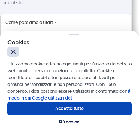
specialista.
Pannello multi-touch 4:3
Connessioni: HDMI, DisplayPort, USB-C, VGA
Montaggio: scrivania, parete, incasso
Dimensioni esterne: 228 x 183 x 41 mm
Cookies
€ 359,00
€ 437,98 IVA incl.
Utilizziamo cookie e tecnologie simili per funzionalità del sito
Visualizza
Aggiungi al carrello
web, analisi, personalizzazione e pubblicità. Cookie e
identificatori pubblicitari possono essere utilizzati per
Inviare
annunci personalizzati e non personalizzati. Con il Suo
consenso, i dati possono essere utilizzati in conformità con
il
Oppure chiamaci al
011 1962 1372
modo in cui Google utilizza i dati
.
Accetta tutto
Hai bisogno di aiuto?
Contatta i nostri esperti
Più opzioni