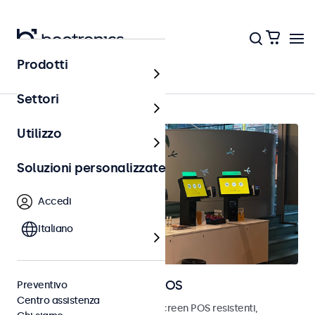
Prodotti
Home
Settori
Utilizzo
Soluzioni personalizzate
Accedi
Italiano
Monitor e touchscreen POS
Preventivo
Centro assistenza
Scopri i nostri monitor e touchscreen POS resistenti,