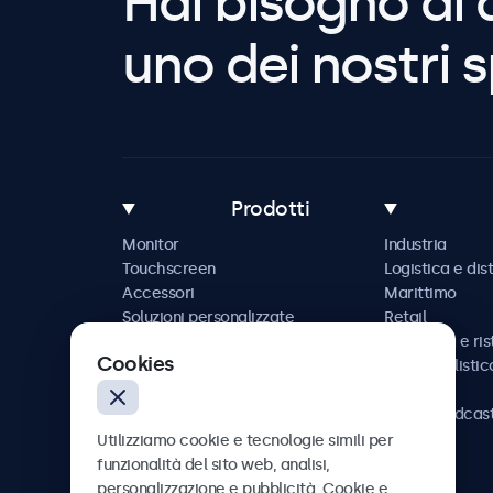
Hai bisogno di 
uno dei nostri s
Prodotti
Monitor
Industria
Touchscreen
Logistica e dis
Accessori
Marittimo
Soluzioni personalizzate
Retail
Ospitalità e ri
Cookies
Automobilistic
Ferrovia
AV e broadcas
Sanità
Utilizziamo cookie e tecnologie simili per
funzionalità del sito web, analisi,
personalizzazione e pubblicità. Cookie e