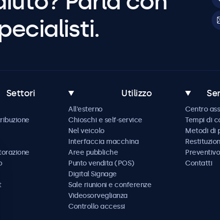
aiuto? Parla con
pecialisti.
Settori
Utilizzo
Ser
All'esterno
Centro ass
tribuzione
Chioschi e self-service
Tempi di 
Nel veicolo
Metodi di
Interfaccia macchina
Restituzio
storazione
Aree pubbliche
Preventivo
o
Punto vendita (POS)
Contatti
Digital Signage
t
Sale riunioni e conferenze
Videosorveglianza
Controllo accessi