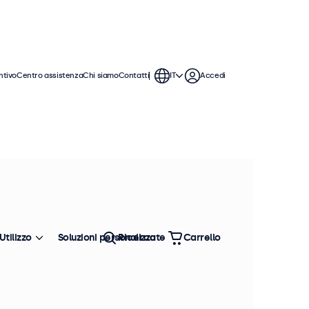
ntivo
Centro assistenza
Chi siamo
Contatti
IT
Accedi
o. Questi monitor touchscreen da 13
on i sistemi operativi Windows,
Utilizzo
Soluzioni personalizzate
Ricerca
Carrello
Ordina
Più venduto