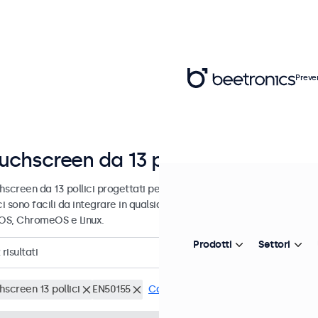
Preve
uchscreen da 13 pollici
hscreen da 13 pollici progettati per uso professionale e uso continu
ci sono facili da integrare in qualsiasi contesto e sono compatibili c
S, ChromeOS e Linux.
Prodotti
Settori
risultati
hscreen 13 pollici
EN50155
Cancella i filtri