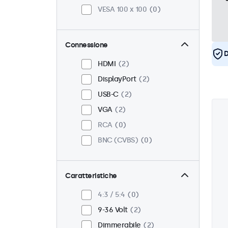
VESA 100 x 100
0
Connessione
D
HDMI
2
DisplayPort
2
USB-C
2
VGA
2
RCA
0
BNC (CVBS)
0
Caratteristiche
4:3 / 5:4
0
9-36 Volt
2
Dimmerabile
2