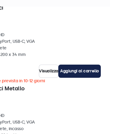
sponibili
ci
 HD
ayPort, USB-C, VGA
rete
x 200 x 34 mm
Visualizza
Aggiungi al carrello
 prevista in 10-12 giorni
ci Metallo
 HD
ayPort, USB-C, VGA
ete, incasso