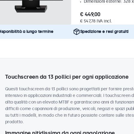
Dimensioni esterne: 328 
€ 449,00
€ 547,78 IVA incl.
isponibilità a lungo termine
Spedizione e resi gratuiti
Touchscreen da 13 pollici per ogni applicazione
Questi touchscreen da 13 pollici sono progettati per fornire presta
intensivo in applicazioni industriali e commerciali. I touchscreen 
alta qualità con un elevato MTBF e garantiscono anni di funzionam
difficili come capannoni di produzione, veicoli, negozi e spazi pub
su tutti i modelli, in modo che in futuro possiate contare sulle ste
prodotto.
Immagine nitidissima da ogni angolazione