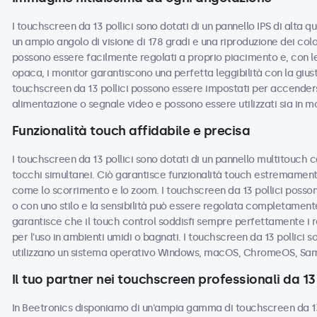
I touchscreen da 13 pollici sono dotati di un pannello IPS di alta q
un ampio angolo di visione di 178 gradi e una riproduzione dei colo
possono essere facilmente regolati a proprio piacimento e, con le 
opaca, i monitor garantiscono una perfetta leggibilità con la giusta
touchscreen da 13 pollici possono essere impostati per accende
alimentazione o segnale video e possono essere utilizzati sia in m
Funzionalità touch affidabile e precisa
I touchscreen da 13 pollici sono dotati di un pannello multitouch c
tocchi simultanei. Ciò garantisce funzionalità touch estremamente
come lo scorrimento e lo zoom. I touchscreen da 13 pollici posson
o con uno stilo e la sensibilità può essere regolata completamente
garantisce che il touch control soddisfi sempre perfettamente i r
per l'uso in ambienti umidi o bagnati. I touchscreen da 13 pollici s
utilizzano un sistema operativo Windows, macOS, ChromeOS, Sam
Il tuo partner nei touchscreen professionali da 13 
In Beetronics disponiamo di un'ampia gamma di touchscreen da 13 p