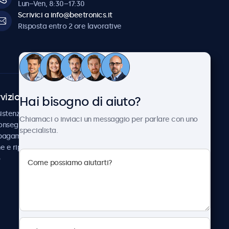
Lun–Ven, 8:30–17:30
Scrivici a info@beetronics.it
Risposta entro 2 ore lavorative
vizio Clienti
Chi siamo
Hai bisogno di aiuto?
istenza
Collaborazioni
Chiamaci o inviaci un messaggio per parlare con uno
consegna
Notizie e aggiornamenti
specialista.
 pagamento
Informazioni su
ne e riparazione
Beetronics
Lavora con noi
Termini e condizioni
Informativa sulla Privacy