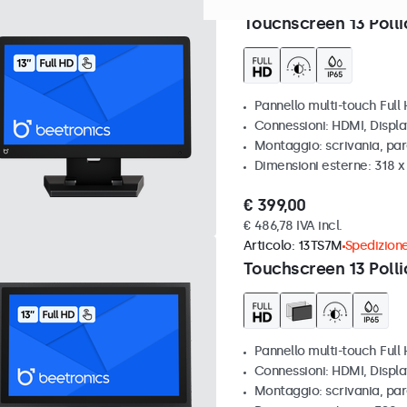
Articolo:
13TS7
100+ pezzi di
Touchscreen 13 Polli
Pannello multi-touch Full
Connessioni: HDMI, Displ
Montaggio: scrivania, pa
Dimensioni esterne: 318 
€ 399,00
€ 486,78 IVA incl.
Articolo:
13TS7M
Spedizione
Touchscreen 13 Polli
Pannello multi-touch Full
Connessioni: HDMI, Displ
Montaggio: scrivania, par