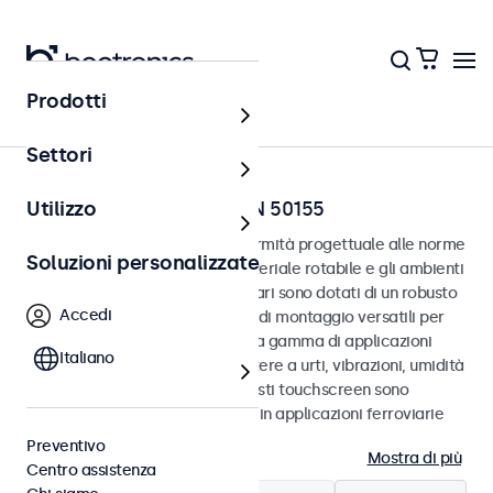
Prodotti
Home
Settori
Touchscreen ferroviari EN 50155
Utilizzo
Touchscreen sviluppati in conformità progettuale alle norme
Soluzioni personalizzate
EN 50155 e EN 45545-2 per il materiale rotabile e gli ambienti
ferroviari. I touchscreen ferroviari sono dotati di un robusto
Accedi
involucro in metallo con opzioni di montaggio versatili per
un’integrazione fluida in un’ampia gamma di applicazioni
Italiano
ferroviarie. Progettati per resistere a urti, vibrazioni, umidità
e variazioni di temperatura, questi touchscreen sono
destinati a prestazioni affidabili in applicazioni ferroviarie
non-safety-critical.
Preventivo
Mostra di più
Centro assistenza