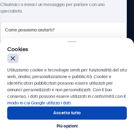
Chi siamo
Chiamaci o inviaci un messaggio per parlare con uno
specialista.
Beetronics
Cookies
Via Confienza, 10, 10121 Torino, Italia
4.8/5 la valutazione di 5000+ aziende
Utilizziamo cookie e tecnologie simili per funzionalità del sito
Italiano
web, analisi, personalizzazione e pubblicità. Cookie e
identificatori pubblicitari possono essere utilizzati per
Inviare
annunci personalizzati e non personalizzati. Con il Suo
consenso, i dati possono essere utilizzati in conformità con
il
Oppure chiamaci al
011 1962 1372
modo in cui Google utilizza i dati
.
Accetta tutto
Hai bisogno di aiuto?
Contatta i nostri esperti
Più opzioni
© 2026 Beetronics