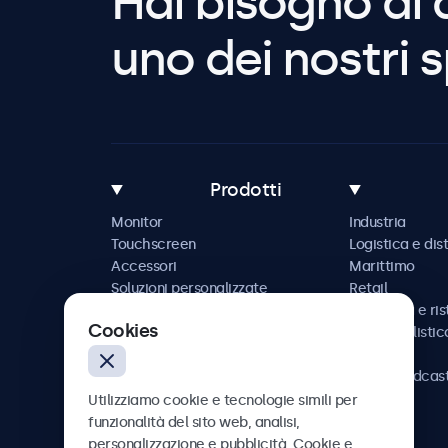
Hai bisogno di 
uno dei nostri s
Prodotti
Monitor
Industria
Touchscreen
Logistica e dis
Accessori
Marittimo
Soluzioni personalizzate
Retail
Ospitalità e ri
Cookies
Automobilistic
Ferrovia
AV e broadcas
Sanità
Utilizziamo cookie e tecnologie simili per
funzionalità del sito web, analisi,
personalizzazione e pubblicità. Cookie e