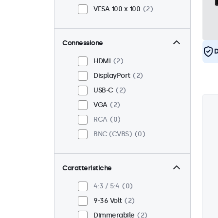
VESA 100 x 100
2
Connessione
D
HDMI
2
DisplayPort
2
USB-C
2
VGA
2
RCA
0
BNC (CVBS)
0
Caratteristiche
4:3 / 5:4
0
9-36 Volt
2
Dimmerabile
2