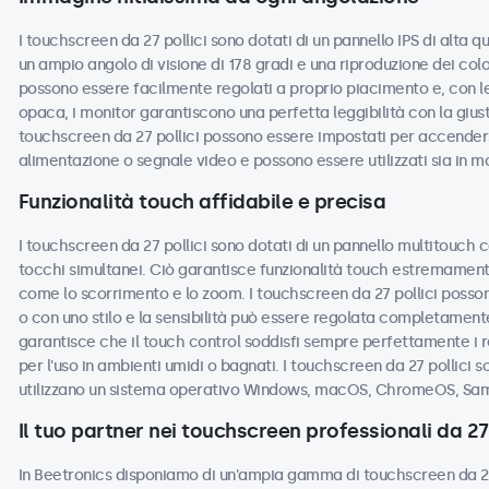
I touchscreen da 27 pollici sono dotati di un pannello IPS di alta 
un ampio angolo di visione di 178 gradi e una riproduzione dei colo
possono essere facilmente regolati a proprio piacimento e, con le 
opaca, i monitor garantiscono una perfetta leggibilità con la giusta
touchscreen da 27 pollici possono essere impostati per accende
alimentazione o segnale video e possono essere utilizzati sia in m
Funzionalità touch affidabile e precisa
I touchscreen da 27 pollici sono dotati di un pannello multitouch c
tocchi simultanei. Ciò garantisce funzionalità touch estremamente
come lo scorrimento e lo zoom. I touchscreen da 27 pollici posson
o con uno stilo e la sensibilità può essere regolata completamente
garantisce che il touch control soddisfi sempre perfettamente i r
per l'uso in ambienti umidi o bagnati. I touchscreen da 27 pollici s
utilizzano un sistema operativo Windows, macOS, ChromeOS, Sam
Il tuo partner nei touchscreen professionali da 27 
In Beetronics disponiamo di un'ampia gamma di touchscreen da 27 p