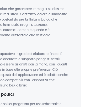
qualità che garantisce immagini nitidissime,
ri realistica. Contrasto, colore e luminosità
opzioni sia per la finitura lucida che
 luminosità in ogni situazione. I
rsi automaticamente quando c'è
odalità orizzontale che verticale.
apacitivo in grado di elaborare fino a 10
 accurate e supporto per gesti tattili
o essere azionati con la mano, con i guanti
 in base alle proprie preferenze. Ciò
equisiti dell'applicazione ed è adatto anche
ono compatibili con i dispositivi che
sung DeX o Linux.
pollici
ollici progettati per uso industriale e