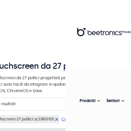
Preve
uchscreen da 27 pollici
hscreen da 27 pollici progettati per uso professionale e uso continu
ci sono facili da integrare in qualsiasi contesto e sono compatibili c
S, ChromeOS e Linux.
Prodotti
Settori
risultati
hscreen 27 pollici
EN50155
Cancella i filtri