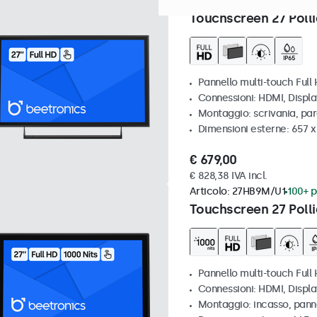
Articolo:
27TS7M
100+ pezzi 
Touchscreen 27 Polli
Pannello multi-touch Full
Connessioni: HDMI, Displ
Montaggio: scrivania, par
Dimensioni esterne: 657 
€ 679,00
€ 828,38 IVA incl.
Articolo:
27HB9M/U1
100+ p
Touchscreen 27 Polli
Pannello multi-touch Full 
Connessioni: HDMI, Displ
Montaggio: incasso, pann