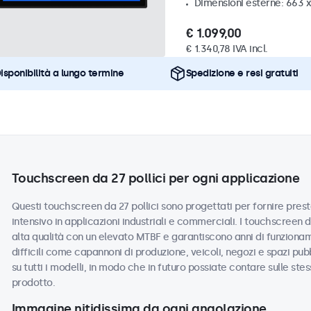
Dimensioni esterne: 663 
€ 1.099,00
€ 1.340,78 IVA incl.
isponibilità a lungo termine
Spedizione e resi gratuiti
Touchscreen da 27 pollici per ogni applicazione
Questi touchscreen da 27 pollici sono progettati per fornire presta
intensivo in applicazioni industriali e commerciali. I touchscreen 
alta qualità con un elevato MTBF e garantiscono anni di funzionam
difficili come capannoni di produzione, veicoli, negozi e spazi pub
su tutti i modelli, in modo che in futuro possiate contare sulle ste
prodotto.
Immagine nitidissima da ogni angolazione