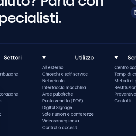
aiuto? Parla con
pecialisti.
Settori
Utilizzo
Ser
All'esterno
Centro ass
tribuzione
Chioschi e self-service
Tempi di 
Nel veicolo
Metodi di
Interfaccia macchina
Restituzio
storazione
Aree pubbliche
Preventivo
o
Punto vendita (POS)
Contatti
Digital Signage
t
Sale riunioni e conferenze
Videosorveglianza
Controllo accessi