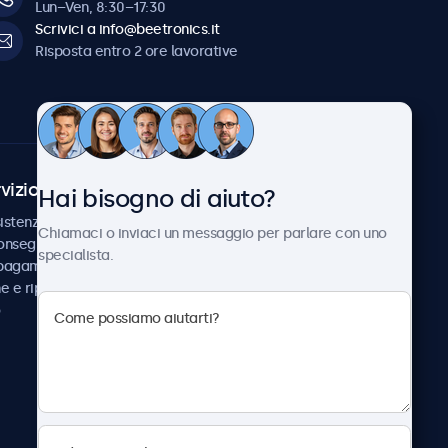
Lun–Ven, 8:30–17:30
Scrivici a info@beetronics.it
Risposta entro 2 ore lavorative
vizio Clienti
Chi siamo
Hai bisogno di aiuto?
istenza
Collaborazioni
Chiamaci o inviaci un messaggio per parlare con uno
consegna
Notizie e aggiornamenti
specialista.
 pagamento
Informazioni su
ne e riparazione
Beetronics
Lavora con noi
Termini e condizioni
Informativa sulla Privacy