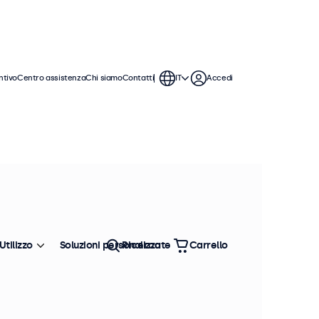
ntivo
Centro assistenza
Chi siamo
Contatti
IT
Accedi
o. Questi monitor touchscreen da 27
on i sistemi operativi Windows,
Utilizzo
Soluzioni personalizzate
Ricerca
Carrello
Ordina
Più venduto