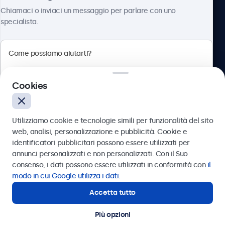
Chi siamo
Chiamaci o inviaci un messaggio per parlare con uno
specialista.
Beetronics
Cookies
Via Confienza, 10, 10121 Torino, Italia
4.8/5 la valutazione di 5000+ aziende
Utilizziamo cookie e tecnologie simili per funzionalità del sito
Italiano
web, analisi, personalizzazione e pubblicità. Cookie e
identificatori pubblicitari possono essere utilizzati per
Inviare
annunci personalizzati e non personalizzati. Con il Suo
consenso, i dati possono essere utilizzati in conformità con
il
Oppure chiamaci al
011 1962 1372
modo in cui Google utilizza i dati
.
Accetta tutto
Hai bisogno di aiuto?
Contatta i nostri esperti
Più opzioni
© 2026 Beetronics