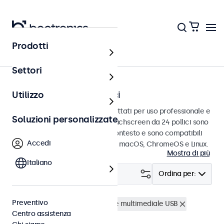
Prodotti
Touchscreen
Settori
Touchscreen da 24 pollici
Utilizzo
Touchscreen da 24 pollici progettati per uso professionale e
Soluzioni personalizzate
uso continuo. Questi monitor touchscreen da 24 pollici sono
facili da integrare in qualsiasi contesto e sono compatibili
Accedi
con i sistemi operativi Windows, macOS, ChromeOS e Linux.
Mostra di più
Italiano
Filtro (
0
)
Ordina per:
Preventivo
Touchscreen 24 pollici
Lettore multimediale USB
Centro assistenza
Cancella i filtri