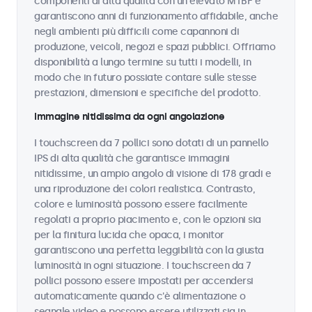
componenti di alta qualità con un elevato MTBF e
garantiscono anni di funzionamento affidabile, anche
negli ambienti più difficili come capannoni di
produzione, veicoli, negozi e spazi pubblici. Offriamo
disponibilità a lungo termine su tutti i modelli, in
modo che in futuro possiate contare sulle stesse
prestazioni, dimensioni e specifiche del prodotto.
Immagine nitidissima da ogni angolazione
I touchscreen da 7 pollici sono dotati di un pannello
IPS di alta qualità che garantisce immagini
nitidissime, un ampio angolo di visione di 178 gradi e
una riproduzione dei colori realistica. Contrasto,
colore e luminosità possono essere facilmente
regolati a proprio piacimento e, con le opzioni sia
per la finitura lucida che opaca, i monitor
garantiscono una perfetta leggibilità con la giusta
luminosità in ogni situazione. I touchscreen da 7
pollici possono essere impostati per accendersi
automaticamente quando c'è alimentazione o
segnale video e possono essere utilizzati sia in