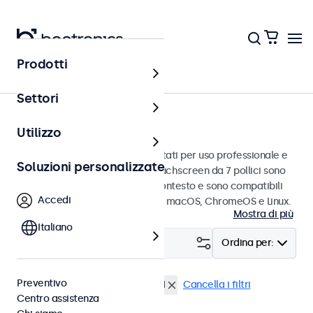
Prodotti
Touchscreen
Settori
Touchscreen da 7 pollici
Utilizzo
Touchscreen da 7 pollici progettati per uso professionale e
Soluzioni personalizzate
uso continuo. Questi monitor touchscreen da 7 pollici sono
facili da integrare in qualsiasi contesto e sono compatibili
Accedi
con i sistemi operativi Windows, macOS, ChromeOS e Linux.
Mostra di più
Italiano
Filtro (
1
)
Ordina per:
Preventivo
Touchscreen 7 pollici
EN60601
Cancella i filtri
Centro assistenza