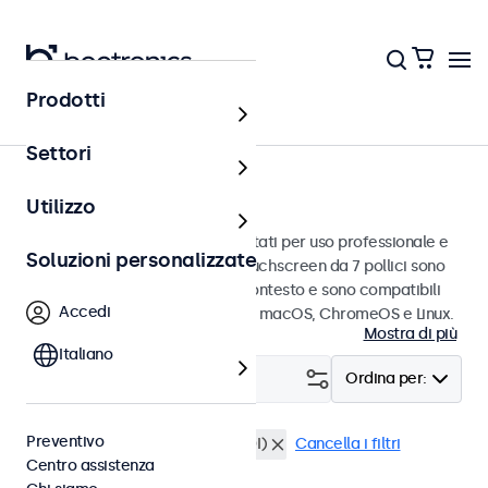
Prodotti
Touchscreen
Settori
Touchscreen da 7 pollici
Utilizzo
Touchscreen da 7 pollici progettati per uso professionale e
Soluzioni personalizzate
uso continuo. Questi monitor touchscreen da 7 pollici sono
facili da integrare in qualsiasi contesto e sono compatibili
Accedi
con i sistemi operativi Windows, macOS, ChromeOS e Linux.
Mostra di più
Italiano
Filtro (
0
)
Ordina per:
Preventivo
Touchscreen 7 pollici
BNC (SDI)
Cancella i filtri
Centro assistenza