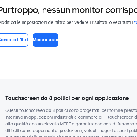
Purtroppo, nessun monitor corrispond
odifica le impostazioni del filtro per vedere i risultati, o vedi tutti i
t
ancella i filtri
Mostra tutto
Touchscreen da 8 pollici per ogni applicazione
Questi touchscreen da 8 pollici sono progettati per fornire prestaz
intensivo in applicazioni industriali e commerciali. I touchscreen 
alta qualità con un elevato MTBF e garantiscono anni di funzionam
difficili come capannoni di produzione, veicoli, negozi e spazi pub