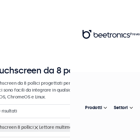
Preve
uchscreen da 8 pollici
hscreen da 8 pollici progettati per uso professionale e uso continuo
ci sono facili da integrare in qualsiasi contesto e sono compatibili c
S, ChromeOS e Linux.
Prodotti
Settori
0
risultati
hscreen 8 pollici
Lettore multimediale USB
Cancella i filtri