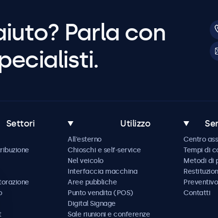
aiuto? Parla con
pecialisti.
Settori
Utilizzo
Ser
All'esterno
Centro ass
tribuzione
Chioschi e self-service
Tempi di 
Nel veicolo
Metodi di
Interfaccia macchina
Restituzio
storazione
Aree pubbliche
Preventivo
o
Punto vendita (POS)
Contatti
Digital Signage
t
Sale riunioni e conferenze