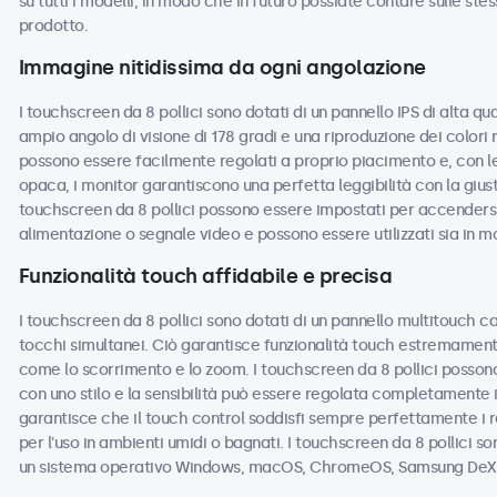
su tutti i modelli, in modo che in futuro possiate contare sulle ste
prodotto.
Immagine nitidissima da ogni angolazione
I touchscreen da 8 pollici sono dotati di un pannello IPS di alta qu
ampio angolo di visione di 178 gradi e una riproduzione dei colori 
possono essere facilmente regolati a proprio piacimento e, con le 
opaca, i monitor garantiscono una perfetta leggibilità con la giusta
touchscreen da 8 pollici possono essere impostati per accender
alimentazione o segnale video e possono essere utilizzati sia in m
Funzionalità touch affidabile e precisa
I touchscreen da 8 pollici sono dotati di un pannello multitouch ca
tocchi simultanei. Ciò garantisce funzionalità touch estremamente
come lo scorrimento e lo zoom. I touchscreen da 8 pollici possono
con uno stilo e la sensibilità può essere regolata completamente 
garantisce che il touch control soddisfi sempre perfettamente i r
per l'uso in ambienti umidi o bagnati. I touchscreen da 8 pollici son
un sistema operativo Windows, macOS, ChromeOS, Samsung DeX o