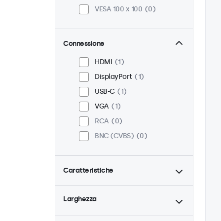
VESA 100 x 100
0
Connessione
HDMI
1
DisplayPort
1
USB-C
1
VGA
1
RCA
0
BNC (CVBS)
0
Caratteristiche
4:3 / 5:4
1
Larghezza
9-36 Volt
1
Dimmerabile
1