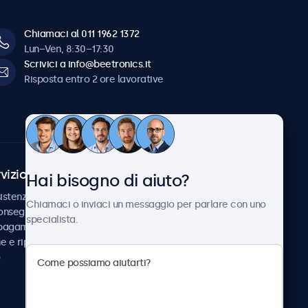
Chiamaci al 011 1962 1372
Lun–Ven, 8:30–17:30
Scrivici a info@beetronics.it
Risposta entro 2 ore lavorative
vizio Clienti
Chi siamo
Hai bisogno di aiuto?
istenza
Collaborazioni
Chiamaci o inviaci un messaggio per parlare con uno
consegna
Notizie e aggiornamenti
specialista.
 pagamento
Informazioni su
ne e riparazione
Beetronics
Lavora con noi
Termini e condizioni
Informativa sulla Privacy