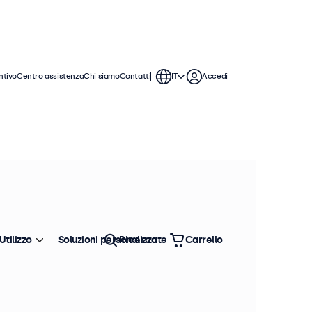
ntivo
Centro assistenza
Chi siamo
Contatti
IT
Accedi
. Questi monitor touchscreen da 8
on i sistemi operativi Windows,
Utilizzo
Soluzioni personalizzate
Ricerca
Carrello
Ordina
Più venduto