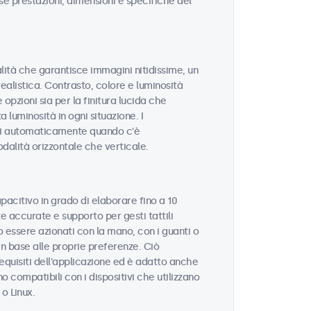
sse prestazioni, dimensioni e specifiche del
alità che garantisce immagini nitidissime, un
realistica. Contrasto, colore e luminosità
opzioni sia per la finitura lucida che
 luminosità in ogni situazione. I
si automaticamente quando c'è
odalità orizzontale che verticale.
pacitivo in grado di elaborare fino a 10
 accurate e supporto per gesti tattili
 essere azionati con la mano, con i guanti o
in base alle proprie preferenze. Ciò
equisiti dell'applicazione ed è adatto anche
o compatibili con i dispositivi che utilizzano
 Linux.