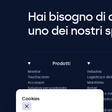
Hai bisogno di 
uno dei nostri s
Prodotti
Monitor
Industria
Touchscreen
Logistica e dis
Accessori
Marittimo
Soluzioni personalizzate
Retail
Ospitalità e ri
Cookies
Automobilistic
Ferrovia
AV e broadcas