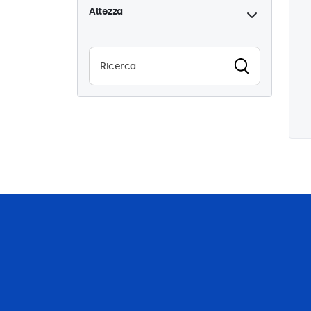
Altezza
Alta luminosità
0
Leggibile alla luce del sole
0
Resistente all'acqua (IP65)
1
Antipolvere (IP65)
1
Utilizzo continuo (24/7)
1
Antivandalismo
1
EN50155
1
eMark
1
DNV
1