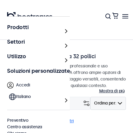
Prodotti
Home
Settori
Monitor video RCA da 7 a 32 pollici
Utilizzo
Monitor RCA progettati per uso professionale e uso
Soluzioni personalizzate
continuativo. Questi monitor RCA offrono ampie opzioni di
configurazione e opzioni di montaggio versatili, consentendo
Accedi
loro di integrarsi perfettamente qualsiasi contesto.
Mostra di più
Italiano
Filtro (
23
)
Ordina per:
Preventivo
RCA
EN60601
Cancella i filtri
Centro assistenza