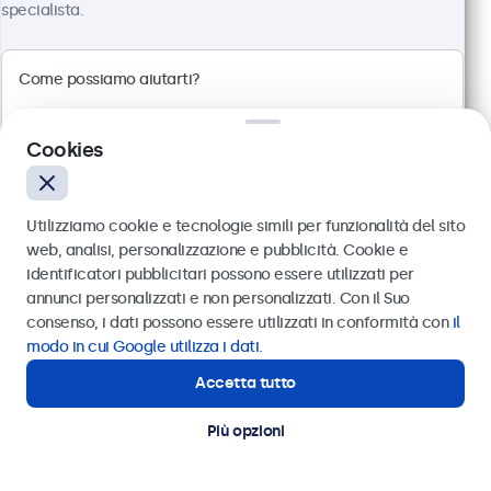
specialista.
Cookies
Utilizziamo cookie e tecnologie simili per funzionalità del sito
web, analisi, personalizzazione e pubblicità. Cookie e
identificatori pubblicitari possono essere utilizzati per
Monitor 27 Pollici Metallo
Inviare
annunci personalizzati e non personalizzati. Con il Suo
Articolo:
27HD7M
consenso, i dati possono essere utilizzati in conformità con
il
100+ pezzi disponibili
Oppure chiamaci al
011 1962 1372
modo in cui Google utilizza i dati
.
Accetta tutto
Hai bisogno di aiuto?
Contatta i nostri esperti
Risoluzione 1920 x 1080 (Full HD)
Più opzioni
Connessioni: HDMI, VGA, BNC, RCA
Montaggio: scrivania, parete, incasso
Dimensioni esterne: 629 x 374 x 41 mm