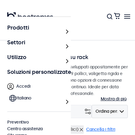
Prodotti
Home
Settori
Monitor per montaggio su rack
Utilizzo
Monitor per montaggio su rack sviluppati appositamente per
Soluzioni personalizzate
l'integrazione in server rack da 19 pollici, valigetta rigida e
ambienti IT. Questi monitor offrono opzioni di connessione
Accedi
versatili e sono adatti per l'uso continuo. Ideale per data
center, gestione di rete e uso professionale.
Italiano
Mostra di più
Filtro (
0
)
Ordina per:
Preventivo
Centro assistenza
USB-C
Montaggio rack (19 Pollici)
Cancella i filtri