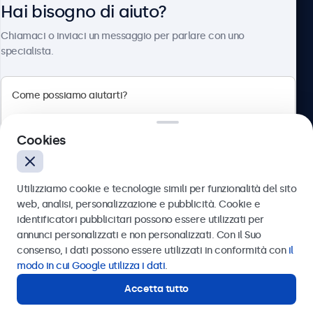
Hai bisogno di aiuto?
Chi siamo
Chiamaci o inviaci un messaggio per parlare con uno
specialista.
Beetronics
Cookies
Via Confienza, 10, 10121 Torino, Italia
4.8/5 la valutazione di 5000+ aziende
Utilizziamo cookie e tecnologie simili per funzionalità del sito
Italiano
web, analisi, personalizzazione e pubblicità. Cookie e
identificatori pubblicitari possono essere utilizzati per
Inviare
annunci personalizzati e non personalizzati. Con il Suo
consenso, i dati possono essere utilizzati in conformità con
il
Oppure chiamaci al
011 1962 1372
modo in cui Google utilizza i dati
.
Accetta tutto
Hai bisogno di aiuto?
Contatta i nostri esperti