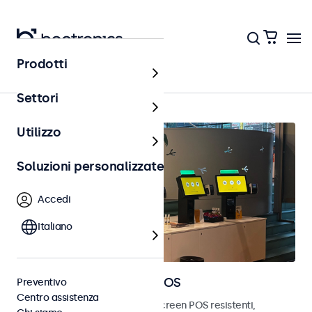
Prodotti
Home
Settori
Utilizzo
Soluzioni personalizzate
Accedi
Italiano
Monitor e touchscreen POS
Preventivo
Centro assistenza
Scopri i nostri monitor e touchscreen POS resistenti,