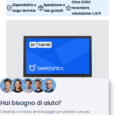
Oltre 5.000
Disponibilità a
Spedizione e
recensioni,
lungo termine
resi gratuiti
valutazione 4,8/5
Monitor 24 Pollici Metallo
Hai bisogno di aiuto?
Articolo:
24HD7M
Chiamaci o inviaci un messaggio per parlare con uno
100+ pezzi disponibili