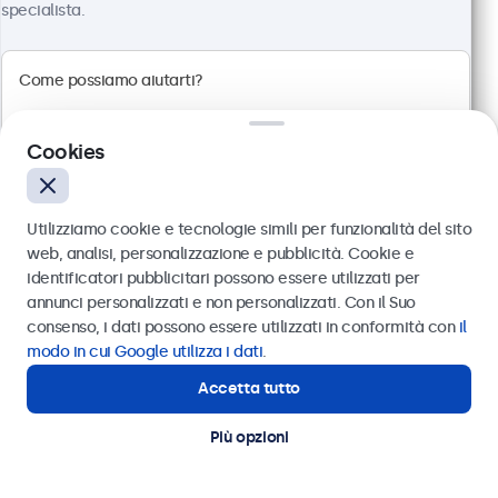
specialista.
Risoluzione 1920 x 1080 (Full HD)
Connessioni: HDMI, VGA, BNC, RCA
Montaggio: scrivania, parete, incasso
Dimensioni esterne: 560 x 337 x 41 mm
Cookies
€ 499,00
€ 608,78 IVA incl.
Utilizziamo cookie e tecnologie simili per funzionalità del sito
Visualizza
Aggiungi al carrello
web, analisi, personalizzazione e pubblicità. Cookie e
identificatori pubblicitari possono essere utilizzati per
Inviare
annunci personalizzati e non personalizzati. Con il Suo
consenso, i dati possono essere utilizzati in conformità con
il
Oppure chiamaci al
011 1962 1372
modo in cui Google utilizza i dati
.
Accetta tutto
Hai bisogno di aiuto?
Contatta i nostri esperti
Più opzioni