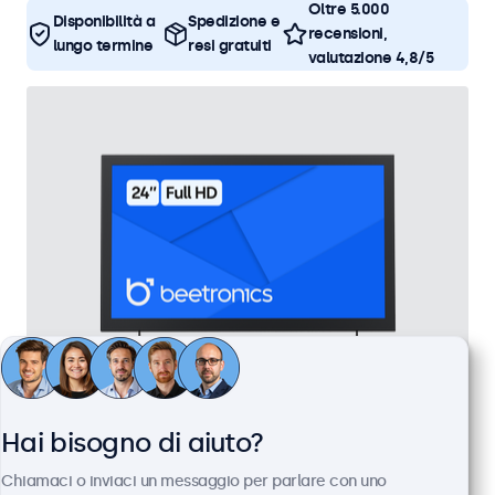
Oltre 5.000
Disponibilità a
Spedizione e
recensioni,
lungo termine
resi gratuiti
valutazione 4,8/5
Monitor 24 Pollici Metallo
Hai bisogno di aiuto?
Articolo:
24HD7M
Chiamaci o inviaci un messaggio per parlare con uno
100+ pezzi disponibili