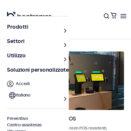
Prodotti
Home
Settori
Utilizzo
Soluzioni personalizzate
Accedi
Italiano
Monitor e touchscreen POS
Preventivo
Centro assistenza
Scopri i nostri monitor e touchscreen POS resistenti,