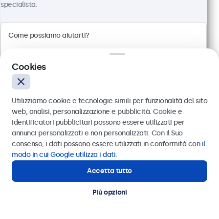
specialista.
Risoluzione 1920 x 1080 (Full HD)
Connessioni: HDMI, VGA, BNC, RCA
Montaggio: scrivania, parete, incasso
Dimensioni esterne: 560 x 337 x 41 mm
Cookies
€ 499,00
€ 608,78 IVA incl.
Utilizziamo cookie e tecnologie simili per funzionalità del sito
Visualizza
Aggiungi al carrello
web, analisi, personalizzazione e pubblicità. Cookie e
identificatori pubblicitari possono essere utilizzati per
Inviare
annunci personalizzati e non personalizzati. Con il Suo
consenso, i dati possono essere utilizzati in conformità con
il
Oppure chiamaci al
011 1962 1372
modo in cui Google utilizza i dati
.
Accetta tutto
Hai bisogno di aiuto?
Contatta i nostri esperti
Più opzioni