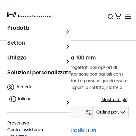
Prodotti
Home
Settori
Touchscreen con VESA da 100 mm
Utilizzo
Touchscreen VESA da 100 mm progettati con opzioni di
Soluzioni personalizzate
montaggio versatili. Questi monitor sono compatibili con i
sistemi di montaggio VESA standard e possono quindi essere
Accedi
collegati a supporti universali, supporti a soffitto, staffe a
parete e bracci per monitor.
Italiano
Mostra di più
Filtro (
12
)
Ordina per:
Preventivo
Centro assistenza
VESA 100 x 100
EN60601
Cancella i filtri