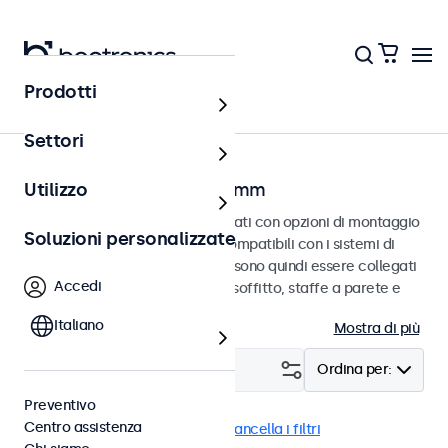
Prodotti
Home
Settori
Monitor con VESA da 75 mm
Utilizzo
Monitor VESA da 75 mm progettati con opzioni di montaggio
Soluzioni personalizzate
versatili. Questi monitor sono compatibili con i sistemi di
montaggio VESA standard e possono quindi essere collegati
Accedi
a supporti universali, supporti a soffitto, staffe a parete e
bracci per monitor.
Italiano
Mostra di più
Filtro (
0
)
Ordina per:
Preventivo
Centro assistenza
VESA 75 x 75
DisplayPort
Cancella i filtri