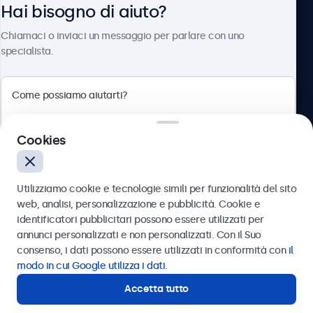
Hai bisogno di aiuto?
Chi siamo
Chiamaci o inviaci un messaggio per parlare con uno
specialista.
Beetronics
Cookies
Via Confienza, 10, 10121 Torino, Italia
4.8/5 la valutazione di 5000+ aziende
Utilizziamo cookie e tecnologie simili per funzionalità del sito
Italiano
web, analisi, personalizzazione e pubblicità. Cookie e
identificatori pubblicitari possono essere utilizzati per
Inviare
annunci personalizzati e non personalizzati. Con il Suo
consenso, i dati possono essere utilizzati in conformità con
il
Oppure chiamaci al
011 1962 1372
modo in cui Google utilizza i dati
.
Accetta tutto
Hai bisogno di aiuto?
Contatta i nostri esperti