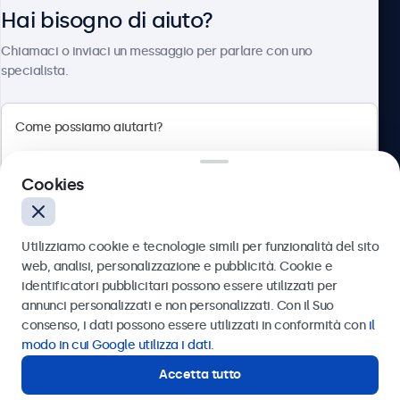
Hai bisogno di aiuto?
Chi siamo
Chiamaci o inviaci un messaggio per parlare con uno
specialista.
Beetronics
Cookies
Via Confienza, 10, 10121 Torino, Italia
4.8/5 la valutazione di 5000+ aziende
Utilizziamo cookie e tecnologie simili per funzionalità del sito
Italiano
web, analisi, personalizzazione e pubblicità. Cookie e
identificatori pubblicitari possono essere utilizzati per
Inviare
annunci personalizzati e non personalizzati. Con il Suo
consenso, i dati possono essere utilizzati in conformità con
il
Oppure chiamaci al
011 1962 1372
modo in cui Google utilizza i dati
.
Accetta tutto
Hai bisogno di aiuto?
Contatta i nostri esperti