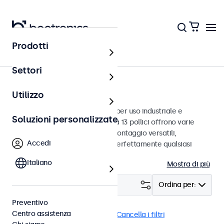
Prodotti
Monitor
Settori
Monitor da 13 pollici
Utilizzo
Monitor da 13 pollici progettati per uso industriale e
Soluzioni personalizzate
commerciale. Questi monitor da 13 pollici offrono varie
connessioni video e opzioni di montaggio versatili,
Accedi
consentendo loro di integrarsi perfettamente qualsiasi
contesto.
Italiano
Mostra di più
Filtro (
2
)
Ordina per:
Preventivo
Centro assistenza
Monitor 13 pollici
EN50155
Cancella i filtri