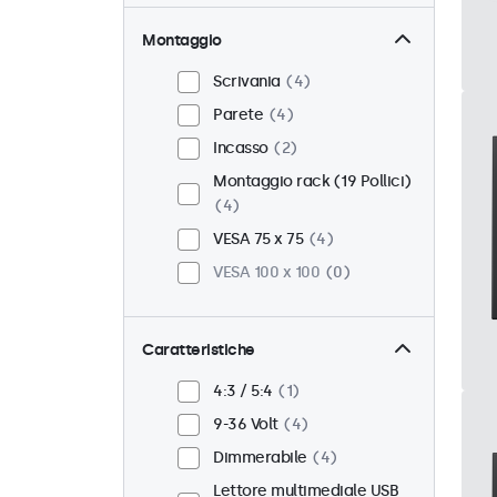
Montaggio
Scrivania
4
Parete
4
Incasso
2
Montaggio rack (19 Pollici)
4
VESA 75 x 75
4
VESA 100 x 100
0
Caratteristiche
4:3 / 5:4
1
9-36 Volt
4
Dimmerabile
4
Lettore multimediale USB