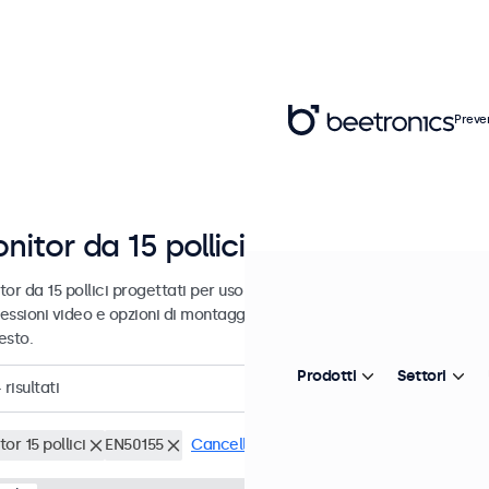
Preve
nitor da 15 pollici
or da 15 pollici progettati per uso industriale e commerciale. Questi
essioni video e opzioni di montaggio versatili, consentendo loro di i
esto.
Prodotti
Settori
4
risultati
or 15 pollici
EN50155
Cancella i filtri