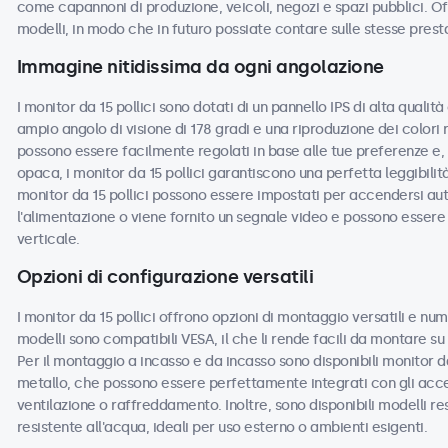
come capannoni di produzione, veicoli, negozi e spazi pubblici. Off
modelli, in modo che in futuro possiate contare sulle stesse prest
Immagine nitidissima da ogni angolazione
I monitor da 15 pollici sono dotati di un pannello IPS di alta quali
ampio angolo di visione di 178 gradi e una riproduzione dei colori 
possono essere facilmente regolati in base alle tue preferenze e, c
opaca, i monitor da 15 pollici garantiscono una perfetta leggibilità 
monitor da 15 pollici possono essere impostati per accendersi a
l'alimentazione o viene fornito un segnale video e possono essere u
verticale.
Opzioni di configurazione versatili
I monitor da 15 pollici offrono opzioni di montaggio versatili e num
modelli sono compatibili VESA, il che li rende facili da montare su s
Per il montaggio a incasso e da incasso sono disponibili monitor da
metallo, che possono essere perfettamente integrati con gli acces
ventilazione o raffreddamento. Inoltre, sono disponibili modelli re
resistente all'acqua, ideali per uso esterno o ambienti esigenti.