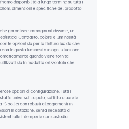
riamo disponibilità a lungo termine su tutti i
azioni, dimensioni e specifiche del prodotto.
tà che garantisce immagini nitidissime, un
realistica. Contrasto, colore e luminosità
on le opzioni sia per la finitura lucida che
con la giusta luminosità in ogni situazione. I
utomaticamente quando viene fornita
tilizzati sia in modalità orizzontale che
erose opzioni di configurazione. Tutti i
taffe universali su palo, soffitto o parete.
 15 pollici con robusti alloggiamenti in
sori in dotazione, senza necessità di
sistenti alle intemperie con custodia