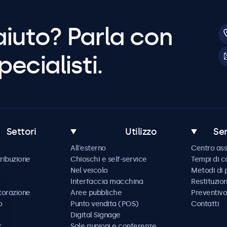
aiuto? Parla con
pecialisti.
Settori
Utilizzo
Ser
All'esterno
Centro ass
tribuzione
Chioschi e self-service
Tempi di 
Nel veicolo
Metodi di
Interfaccia macchina
Restituzio
storazione
Aree pubbliche
Preventivo
o
Punto vendita (POS)
Contatti
Digital Signage
t
Sale riunioni e conferenze