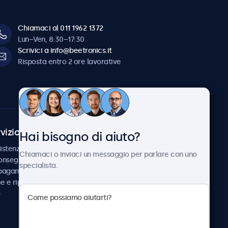
Chiamaci al 011 1962 1372
Lun–Ven, 8:30–17:30
Scrivici a info@beetronics.it
Risposta entro 2 ore lavorative
vizio Clienti
Chi siamo
Hai bisogno di aiuto?
istenza
Collaborazioni
Chiamaci o inviaci un messaggio per parlare con uno
consegna
Notizie e aggiornamenti
specialista.
 pagamento
Informazioni su
ne e riparazione
Beetronics
Lavora con noi
Termini e condizioni
Informativa sulla Privacy