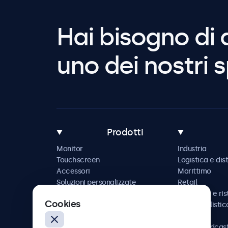
Hai bisogno di 
uno dei nostri s
Prodotti
Monitor
Industria
Touchscreen
Logistica e dis
Accessori
Marittimo
Soluzioni personalizzate
Retail
Ospitalità e ri
Cookies
Automobilistic
Ferrovia
AV e broadcas