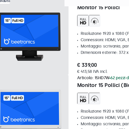
Articolo:
15HD7
100+ pezzi d
venduto
Monitor 15 Pollici
Risoluzione 1920 x 1080 (F
Connessioni: HDMI, VGA,
Montaggio: scrivania, pa
Dimensioni esterne: 372 
€ 339,00
€ 413,58 IVA incl.
Articolo:
15HD7W
62 pezzi d
Monitor 15 Pollici (B
Risoluzione 1920 x 1080 (F
Connessioni: HDMI, VGA,
Montaggio: scrivania, pa