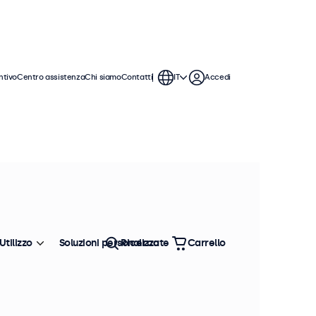
ntivo
Centro assistenza
Chi siamo
Contatti
IT
Accedi
 monitor da 15 pollici offrono varie
ntegrarsi perfettamente qualsiasi
Utilizzo
Soluzioni personalizzate
Ricerca
Carrello
Ordina
Più venduto