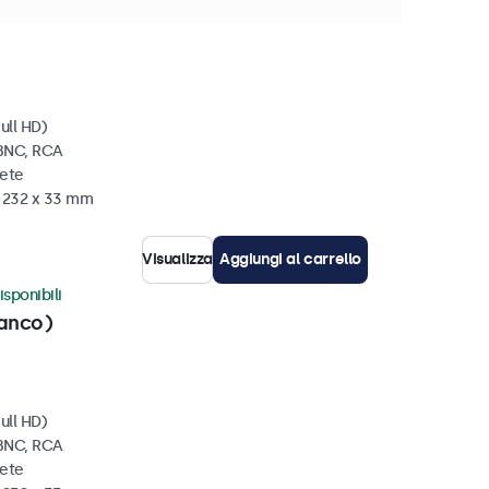
isponibili
ull HD)
 BNC, RCA
rete
x 232 x 33 mm
Visualizza
Aggiungi al carrello
isponibili
ianco)
ull HD)
 BNC, RCA
rete