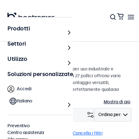
Prodotti
Monitor
Settori
Monitor da 27 pollici
Utilizzo
Monitor da 27 pollici progettati per uso industriale e
Soluzioni personalizzate
commerciale. Questi monitor da 27 pollici offrono varie
connessioni video e opzioni di montaggio versatili,
Accedi
consentendo loro di integrarsi perfettamente qualsiasi
contesto.
Italiano
Mostra di più
Filtro (
1
)
Ordina per:
Preventivo
Centro assistenza
Monitor 27 pollici
EN50155
Cancella i filtri