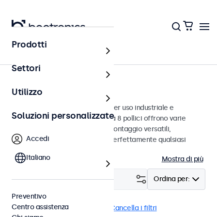
Prodotti
Monitor
Settori
Monitor da 8 pollici
Utilizzo
Monitor da 8 pollici progettati per uso industriale e
Soluzioni personalizzate
commerciale. Questi monitor da 8 pollici offrono varie
connessioni video e opzioni di montaggio versatili,
Accedi
consentendo loro di integrarsi perfettamente qualsiasi
contesto.
Italiano
Mostra di più
Filtro (
1
)
Ordina per:
Preventivo
Centro assistenza
Monitor 8 pollici
EN50155
Cancella i filtri