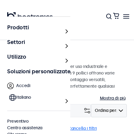
Prodotti
Monitor
Settori
Monitor da 9 pollici
Utilizzo
Monitor da 9 pollici progettati per uso industriale e
Soluzioni personalizzate
commerciale. Questi monitor da 9 pollici offrono varie
connessioni video e opzioni di montaggio versatili,
Accedi
consentendo loro di integrarsi perfettamente qualsiasi
contesto.
Italiano
Mostra di più
Filtro (
1
)
Ordina per:
Preventivo
Centro assistenza
Monitor 9 pollici
EN50155
Cancella i filtri