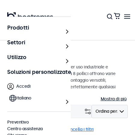
Prodotti
Monitor
Settori
Monitor da 8 pollici
Utilizzo
Monitor da 8 pollici progettati per uso industriale e
Soluzioni personalizzate
commerciale. Questi monitor da 8 pollici offrono varie
connessioni video e opzioni di montaggio versatili,
Accedi
consentendo loro di integrarsi perfettamente qualsiasi
contesto.
Italiano
Mostra di più
Filtro (
0
)
Ordina per:
Preventivo
Centro assistenza
Monitor 8 pollici
USB-C
Cancella i filtri