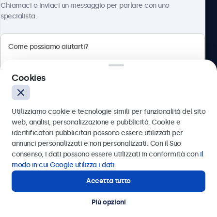
Chiamaci o inviaci un messaggio per parlare con uno
specialista.
Beetronics
Cookies
Via Confienza, 10, 10121 Torino, Italia
4.8/5 la valutazione di 5000+ aziende
Utilizziamo cookie e tecnologie simili per funzionalità del sito
Italiano
web, analisi, personalizzazione e pubblicità. Cookie e
identificatori pubblicitari possono essere utilizzati per
Inviare
annunci personalizzati e non personalizzati. Con il Suo
consenso, i dati possono essere utilizzati in conformità con
il
Oppure chiamaci al
011 1962 1372
modo in cui Google utilizza i dati
.
Accetta tutto
Hai bisogno di aiuto?
Contatta i nostri esperti
Più opzioni
© 2026 Beetronics