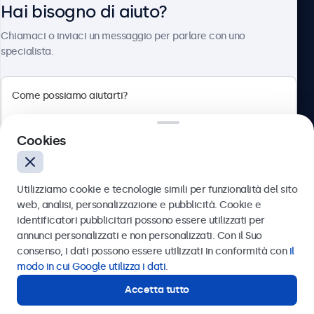
Hai bisogno di aiuto?
Chi siamo
Chiamaci o inviaci un messaggio per parlare con uno
specialista.
Beetronics
Cookies
Via Confienza, 10, 10121 Torino, Italia
4.8/5 la valutazione di 5000+ aziende
Utilizziamo cookie e tecnologie simili per funzionalità del sito
Italiano
web, analisi, personalizzazione e pubblicità. Cookie e
identificatori pubblicitari possono essere utilizzati per
Inviare
annunci personalizzati e non personalizzati. Con il Suo
consenso, i dati possono essere utilizzati in conformità con
il
Oppure chiamaci al
011 1962 1372
modo in cui Google utilizza i dati
.
Accetta tutto
Hai bisogno di aiuto?
Contatta i nostri esperti