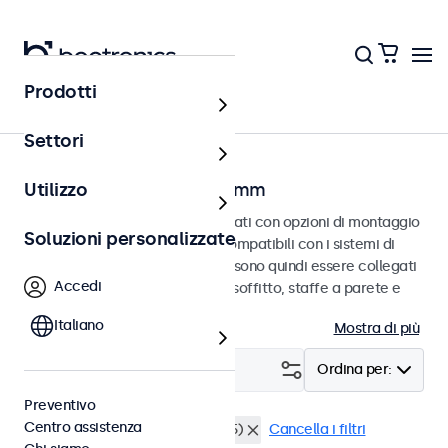
Prodotti
Home
Settori
Monitor con VESA da 75 mm
Utilizzo
Monitor VESA da 75 mm progettati con opzioni di montaggio
Soluzioni personalizzate
versatili. Questi monitor sono compatibili con i sistemi di
montaggio VESA standard e possono quindi essere collegati
Accedi
a supporti universali, supporti a soffitto, staffe a parete e
bracci per monitor.
Italiano
Mostra di più
Filtro (
0
)
Ordina per:
Preventivo
Centro assistenza
VESA 75 x 75
Antipolvere (IP65)
Cancella i filtri