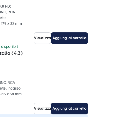
ull HD)
 BNC, RCA
rete
x 179 x 32 mm
Visualizza
Aggiungi al carrello
 disponibili
tallo (4:3)
 BNC, RCA
ete, incasso
x 213 x 38 mm
Visualizza
Aggiungi al carrello