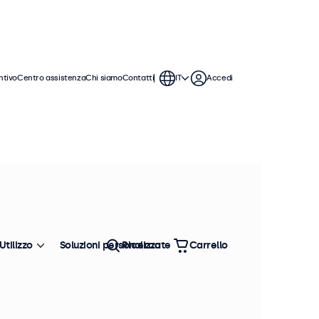
ntivo
Centro assistenza
Chi siamo
Contatti
IT
Accedi
 monitor BNC offrono ampie opzioni
tegrarsi perfettamente qualsiasi
Utilizzo
Soluzioni personalizzate
Ricerca
Carrello
Ordina
Più venduto