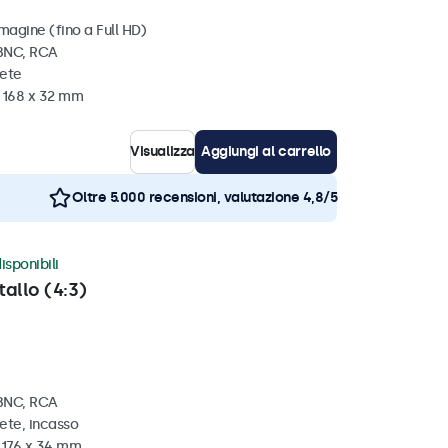
magine (fino a Full HD)
 BNC, RCA
rete
x 168 x 32 mm
Visualizza
Aggiungi al carrello
Oltre 5.000 recensioni, valutazione 4,8/5
isponibili
tallo (4:3)
 BNC, RCA
ete, incasso
x 176 x 34 mm