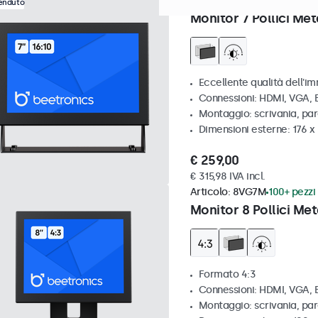
Articolo:
7HD7M
100+ pezzi 
venduto
Monitor 7 Pollici Met
Eccellente qualità dell'im
Connessioni: HDMI, VGA,
Montaggio: scrivania, par
Dimensioni esterne: 176 x
€ 259,00
€ 315,98 IVA incl.
Articolo:
8VG7M
100+ pezzi 
Monitor 8 Pollici Met
Formato 4:3
Connessioni: HDMI, VGA,
Montaggio: scrivania, par