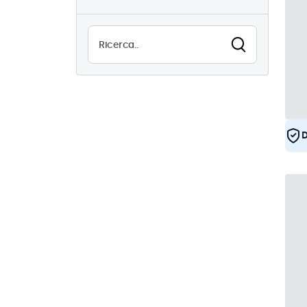
23
Utilizzo continuo (24/7)
23
Antivandalismo
1
EN50155
23
eMark
23
DNV
22
D