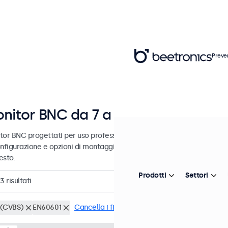
Preve
nitor BNC da 7 a 32 pollici
tor BNC progettati per uso professionale e uso continuativo. Questi
nfigurazione e opzioni di montaggio versatili, consentendo loro di in
esto.
Prodotti
Settori
23
risultati
(CVBS)
EN60601
Cancella i filtri