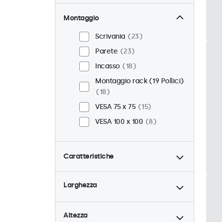
Montaggio
Scrivania
23
Parete
23
Incasso
18
Montaggio rack (19 Pollici)
18
VESA 75 x 75
15
VESA 100 x 100
8
Caratteristiche
4:3 / 5:4
6
Larghezza
9-36 Volt
23
Dimmerabile
23
Altezza
Lettore multimediale USB