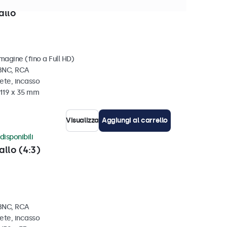
disponibili
allo
magine (fino a Full HD)
 BNC, RCA
ete, incasso
 119 x 35 mm
Visualizza
Aggiungi al carrello
disponibili
allo (4:3)
 BNC, RCA
ete, incasso