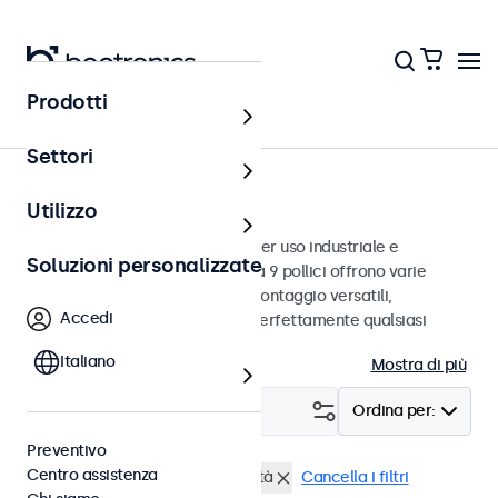
Prodotti
Monitor
Settori
Monitor da 9 pollici
Utilizzo
Monitor da 9 pollici progettati per uso industriale e
Soluzioni personalizzate
commerciale. Questi monitor da 9 pollici offrono varie
connessioni video e opzioni di montaggio versatili,
Accedi
consentendo loro di integrarsi perfettamente qualsiasi
contesto.
Italiano
Mostra di più
Filtro (
0
)
Ordina per:
Preventivo
Centro assistenza
Monitor 9 pollici
Alta luminosità
Cancella i filtri