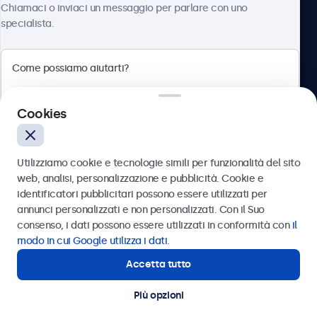
Chiamaci o inviaci un messaggio per parlare con uno
specialista.
Beetronics
Cookies
Via Confienza, 10, 10121 Torino, Italia
4.8/5 la valutazione di 5000+ aziende
Utilizziamo cookie e tecnologie simili per funzionalità del sito
Italiano
web, analisi, personalizzazione e pubblicità. Cookie e
identificatori pubblicitari possono essere utilizzati per
Inviare
annunci personalizzati e non personalizzati. Con il Suo
consenso, i dati possono essere utilizzati in conformità con
il
Oppure chiamaci al
011 1962 1372
modo in cui Google utilizza i dati
.
Accetta tutto
Hai bisogno di aiuto?
Contatta i nostri esperti
Più opzioni
© 2026 Beetronics