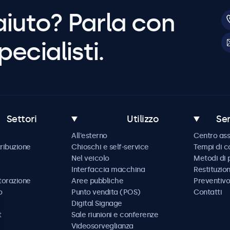
aiuto? Parla con
pecialisti.
Settori
Utilizzo
Ser
All'esterno
Centro ass
tribuzione
Chioschi e self-service
Tempi di 
Nel veicolo
Metodi di
Interfaccia macchina
Restituzio
storazione
Aree pubbliche
Preventivo
o
Punto vendita (POS)
Contatti
Digital Signage
t
Sale riunioni e conferenze
Videosorveglianza