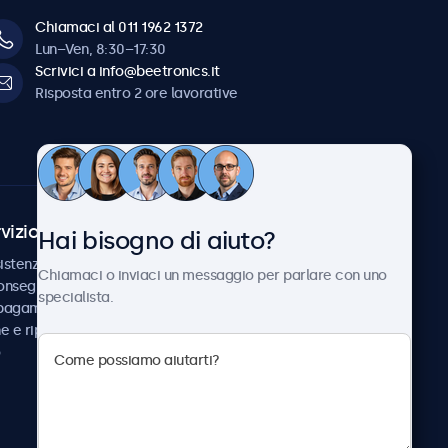
Chiamaci al 011 1962 1372
Lun–Ven, 8:30–17:30
Scrivici a info@beetronics.it
Risposta entro 2 ore lavorative
vizio Clienti
Chi siamo
Hai bisogno di aiuto?
istenza
Collaborazioni
Chiamaci o inviaci un messaggio per parlare con uno
consegna
Notizie e aggiornamenti
specialista.
 pagamento
Informazioni su
ne e riparazione
Beetronics
Lavora con noi
Termini e condizioni
Informativa sulla Privacy