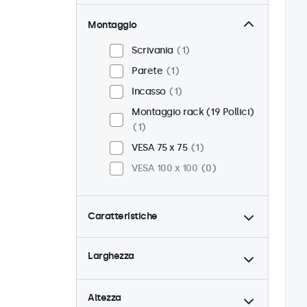
Montaggio
Scrivania
1
Parete
1
Incasso
1
Montaggio rack (19 Pollici)
1
VESA 75 x 75
1
VESA 100 x 100
0
Caratteristiche
4:3 / 5:4
0
Larghezza
9-36 Volt
1
Dimmerabile
1
Altezza
Lettore multimediale USB