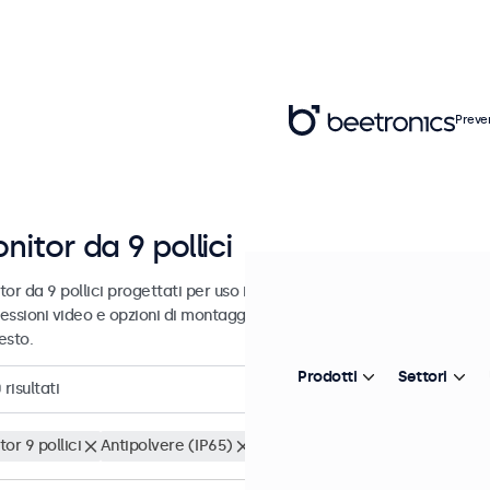
Preve
nitor da 9 pollici
or da 9 pollici progettati per uso industriale e commerciale. Questi 
essioni video e opzioni di montaggio versatili, consentendo loro di i
esto.
Prodotti
Settori
0
risultati
or 9 pollici
Antipolvere (IP65)
Cancella i filtri