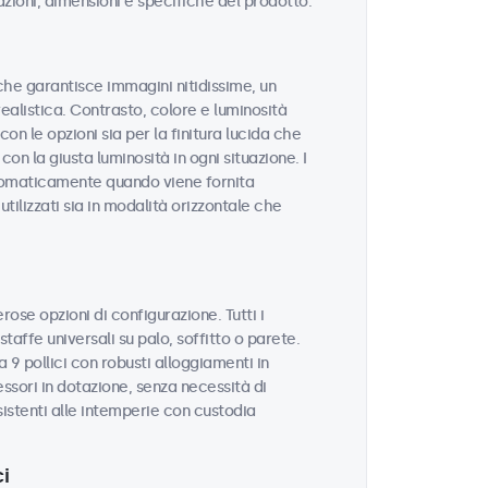
azioni, dimensioni e specifiche del prodotto.
à che garantisce immagini nitidissime, un
realistica. Contrasto, colore e luminosità
on le opzioni sia per la finitura lucida che
con la giusta luminosità in ogni situazione. I
utomaticamente quando viene fornita
tilizzati sia in modalità orizzontale che
rose opzioni di configurazione. Tutti i
taffe universali su palo, soffitto o parete.
 9 pollici con robusti alloggiamenti in
sori in dotazione, senza necessità di
sistenti alle intemperie con custodia
i