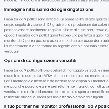
modelli, in modo che in futuro possiate contare sulle stesse prest
Immagine nitidissima da ogni angolazione
I monitor da 9 pollici sono dotati di un pannello IPS di alta qualit
ampio angolo di visione di 178 gradi e una riproduzione dei colori 
possono essere facilmente regolati in base alle tue preferenze e, c
opaca, i monitor da 9 pollici garantiscono una perfetta leggibilità 
monitor da 9 pollici possono essere impostati per accendersi a
l'alimentazione o viene fornito un segnale video e possono essere u
verticale.
Opzioni di configurazione versatili
I monitor da 9 pollici offrono opzioni di montaggio versatili e nume
modelli sono compatibili VESA, il che li rende facili da montare su s
Per il montaggio a incasso e da incasso sono disponibili monitor da
metallo, che possono essere perfettamente integrati con gli acces
ventilazione o raffreddamento. Inoltre, sono disponibili modelli re
resistente all'acqua, ideali per uso esterno o ambienti esigenti.
Il tuo partner nei monitor professionali da 9 pollic