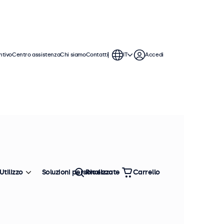
ntivo
Centro assistenza
Chi siamo
Contatti
IT
Accedi
monitor da 9 pollici offrono varie
ntegrarsi perfettamente qualsiasi
Utilizzo
Soluzioni personalizzate
Ricerca
Carrello
Ordina
Più venduto