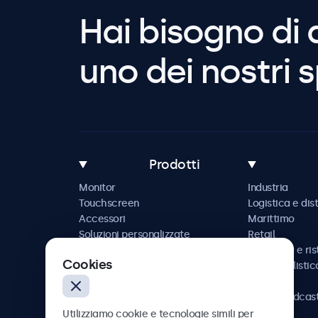
Hai bisogno di 
uno dei nostri s
Prodotti
Monitor
Industria
Touchscreen
Logistica e dis
Accessori
Marittimo
Soluzioni personalizzate
Retail
Ospitalità e ri
Cookies
Automobilistic
Ferrovia
AV e broadcas
Sanità
Utilizziamo cookie e tecnologie simili per