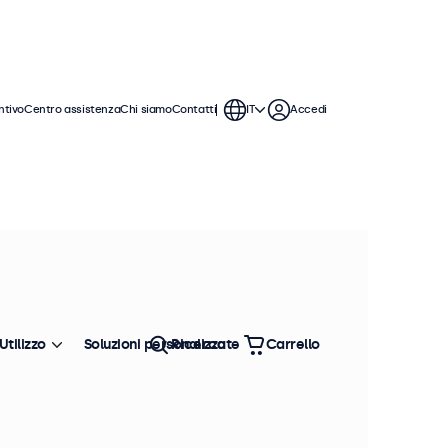
ntivo
Centro assistenza
Chi siamo
Contatti
IT
Accedi
monitor da 9 pollici offrono varie
ntegrarsi perfettamente qualsiasi
Utilizzo
Soluzioni personalizzate
Ricerca
Carrello
Ordina
Più venduto