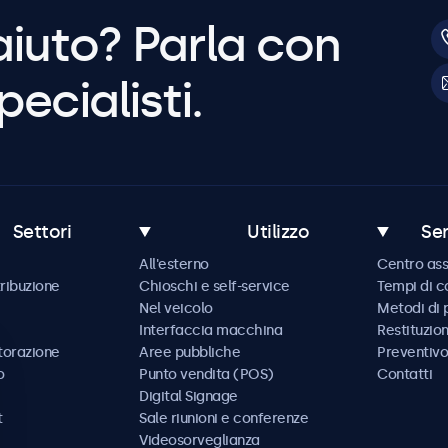
aiuto? Parla con
pecialisti.
Settori
Utilizzo
Ser
All'esterno
Centro ass
tribuzione
Chioschi e self-service
Tempi di 
Nel veicolo
Metodi di
Interfaccia macchina
Restituzio
storazione
Aree pubbliche
Preventivo
o
Punto vendita (POS)
Contatti
Digital Signage
t
Sale riunioni e conferenze
Videosorveglianza