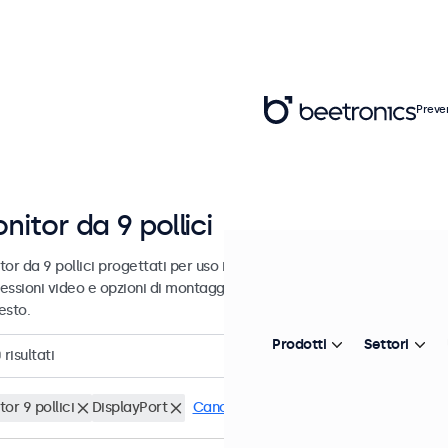
Preve
nitor da 9 pollici
or da 9 pollici progettati per uso industriale e commerciale. Questi 
essioni video e opzioni di montaggio versatili, consentendo loro di i
esto.
Prodotti
Settori
0
risultati
or 9 pollici
DisplayPort
Cancella i filtri