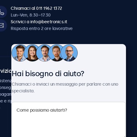
Chiamaci al 011 1962 1372
Lun–Ven, 8:30–17:30
Scrivici a info@beetronics.it
Risposta entro 2 ore lavorative
vizio Clienti
Chi siamo
Hai bisogno di aiuto?
istenza
Collaborazioni
Chiamaci o inviaci un messaggio per parlare con uno
consegna
Notizie e aggiornamenti
specialista.
 pagamento
Informazioni su
ne e riparazione
Beetronics
Lavora con noi
Termini e condizioni
Informativa sulla Privacy