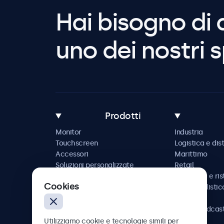
Hai bisogno di 
uno dei nostri s
Prodotti
Monitor
Industria
Touchscreen
Logistica e dis
Accessori
Marittimo
Soluzioni personalizzate
Retail
Ospitalità e ri
Cookies
Automobilistic
Ferrovia
AV e broadcas
Sanità
Utilizziamo cookie e tecnologie simili per