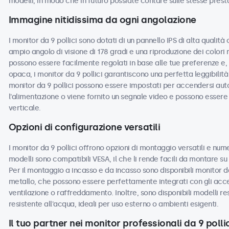
modelli, in modo che in futuro possiate contare sulle stesse prest
Immagine nitidissima da ogni angolazione
I monitor da 9 pollici sono dotati di un pannello IPS di alta qualit
ampio angolo di visione di 178 gradi e una riproduzione dei colori 
possono essere facilmente regolati in base alle tue preferenze e, c
opaca, i monitor da 9 pollici garantiscono una perfetta leggibilità 
monitor da 9 pollici possono essere impostati per accendersi a
l'alimentazione o viene fornito un segnale video e possono essere u
verticale.
Opzioni di configurazione versatili
I monitor da 9 pollici offrono opzioni di montaggio versatili e nume
modelli sono compatibili VESA, il che li rende facili da montare su s
Per il montaggio a incasso e da incasso sono disponibili monitor da
metallo, che possono essere perfettamente integrati con gli acces
ventilazione o raffreddamento. Inoltre, sono disponibili modelli re
resistente all'acqua, ideali per uso esterno o ambienti esigenti.
Il tuo partner nei monitor professionali da 9 pollic