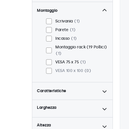
Montaggio
Scrivania
1
Parete
1
Incasso
1
Montaggio rack (19 Pollici)
1
VESA 75 x 75
1
VESA 100 x 100
0
Caratteristiche
4:3 / 5:4
0
Larghezza
9-36 Volt
1
Dimmerabile
1
Altezza
Lettore multimediale USB