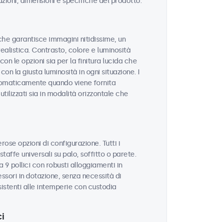
azioni, dimensioni e specifiche del prodotto.
à che garantisce immagini nitidissime, un
realistica. Contrasto, colore e luminosità
on le opzioni sia per la finitura lucida che
con la giusta luminosità in ogni situazione. I
utomaticamente quando viene fornita
tilizzati sia in modalità orizzontale che
rose opzioni di configurazione. Tutti i
taffe universali su palo, soffitto o parete.
 9 pollici con robusti alloggiamenti in
sori in dotazione, senza necessità di
sistenti alle intemperie con custodia
i