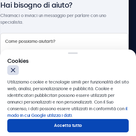
Hai bisogno di aiuto?
Chi siamo
Chiamaci o inviaci un messaggio per parlare con uno
specialista.
Beetronics
Cookies
Via Confienza, 10, 10121 Torino, Italia
4.8/5 la valutazione di 5000+ aziende
Utilizziamo cookie e tecnologie simili per funzionalità del sito
Italiano
web, analisi, personalizzazione e pubblicità. Cookie e
identificatori pubblicitari possono essere utilizzati per
Inviare
annunci personalizzati e non personalizzati. Con il Suo
consenso, i dati possono essere utilizzati in conformità con
il
Oppure chiamaci al
011 1962 1372
modo in cui Google utilizza i dati
.
Accetta tutto
Hai bisogno di aiuto?
Contatta i nostri esperti