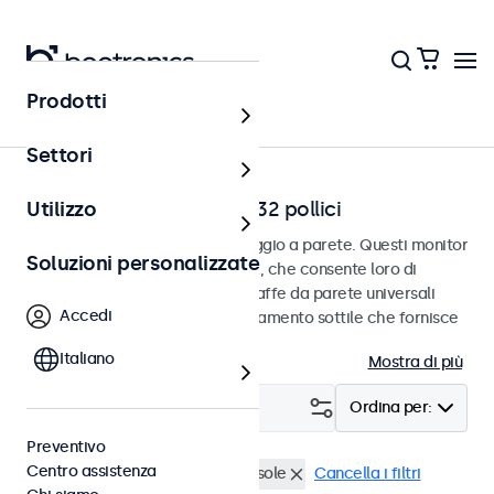
Prodotti
Home
Settori
Monitor a parete da 7 a 32 pollici
Utilizzo
Monitor progettati per il montaggio a parete. Questi monitor
Soluzioni personalizzate
sono dotati di connessione VESA, che consente loro di
essere facilmente montati su staffe da parete universali
Accedi
VESA. I monitor hanno un alloggiamento sottile che fornisce
una finitura elegante e piatta.
Italiano
Mostra di più
Filtro (
0
)
Ordina per:
Preventivo
Centro assistenza
Parete
Leggibile alla luce del sole
Cancella i filtri